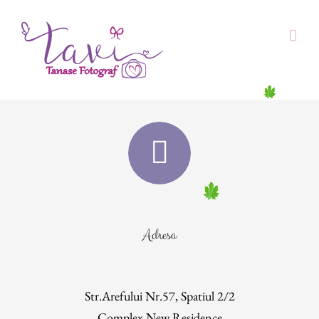
Skip
to
content
Adresa
Str.Arefului Nr.57, Spatiul 2/2
Complex New Residence