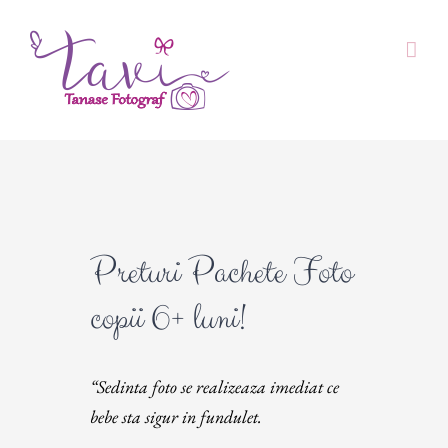
Skip
to
content
Preturi Pachete Foto
copii 6+ luni!
“Sedinta foto se realizeaza imediat ce
bebe sta sigur in fundulet.