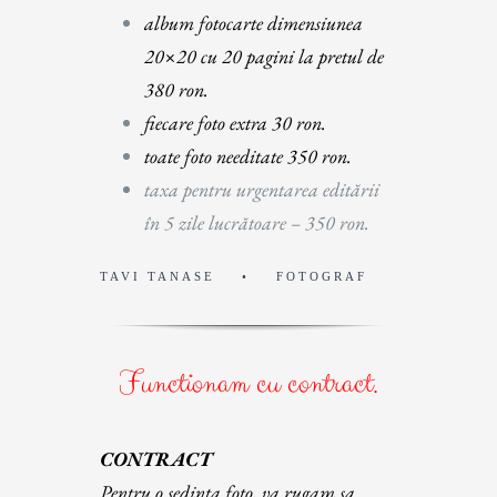
album fotocarte dimensiunea
20×20 cu 20 pagini la pretul de
380 ron.
fiecare foto extra 30 ron.
toate foto needitate 350 ron.
taxa pentru urgentarea editării
în 5 zile lucrătoare – 350 ron.
TAVI TANASE
•
FOTOGRAF
Functionam cu contract.
CONTRACT
Pentru o sedinta foto, va rugam sa