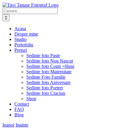
Skip
to
Cautare...
content
Acasa
Despre mine
Studio
Portofoliu
Preturi
Sedinte foto Paste
Sedinte foto Nou Nascut
Sedinte foto Copii +6luni
Sedinte foto Maternitate
Sedinte Foto Familie
Sedinte foto Aniversare
Sedinte foto Portret
Sedinte foto Craciun
Shop
Contact
FAQ
Blog
Inapoi
Inainte