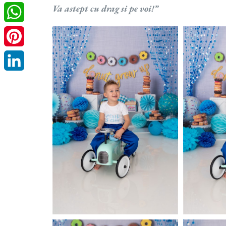
WeChat
Va astept cu drag si pe voi!
”
WhatsApp
Pinterest
LinkedIn