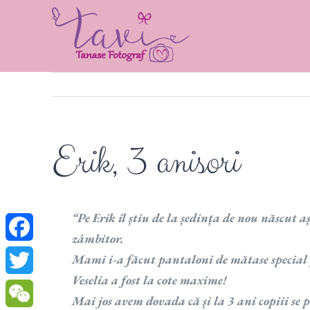
Skip
to
content
Erik, 3 anisori
“Pe Erik îl știu de la ședința de nou născut a
zâmbitor.
Facebook
Mami i-a făcut pantaloni de mătase special p
Veselia a fost la cote maxime!
Twitter
Mai jos avem dovada că și la 3 ani copiii se p