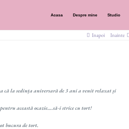
Acasa
Despre mine
Studio
Inapoi
Inainte
șa că la sedința aniversară de 3 ani a venit relaxat și
entru această ocazie….să-i strice cu tort!
ot bucura de tort.