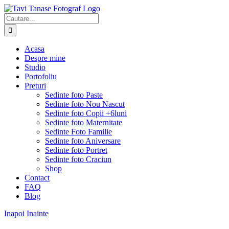
Skip
to
Cautare...
content
Acasa
Despre mine
Studio
Portofoliu
Preturi
Sedinte foto Paste
Sedinte foto Nou Nascut
Sedinte foto Copii +6luni
Sedinte foto Maternitate
Sedinte Foto Familie
Sedinte foto Aniversare
Sedinte foto Portret
Sedinte foto Craciun
Shop
Contact
FAQ
Blog
Inapoi
Inainte