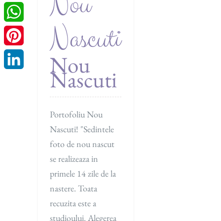
Nou
WeChat
Nascuti
WhatsApp
Pinterest
Nou
Nascuti
LinkedIn
Portofoliu Nou
Nascuti! "Sedintele
foto de nou nascut
se realizeaza in
primele 14 zile de la
nastere. Toata
recuzita este a
studioului. Alegerea