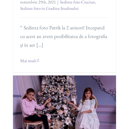
noiembrie 29th, 2021
|
Sedinte foto Craciun
,
Sedinte foto in Gradina Studioului
“ Sedinta foto Patrik la 2 anisori! Incepand
cu acest an avem posibilitatea de a fotografia
și in aer [...]
Mai mult