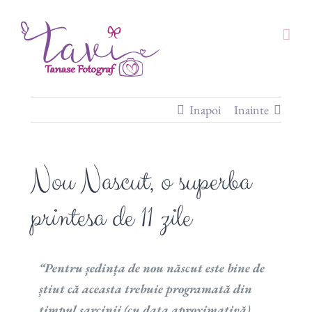
Skip
to
content
Inapoi
Inainte
Nou Nascut, o superba
printesa de 11 zile
“Pentru ședința de nou născut este bine de
știut că aceasta trebuie programată din
timpul sarcinii (cu data aproximativă)