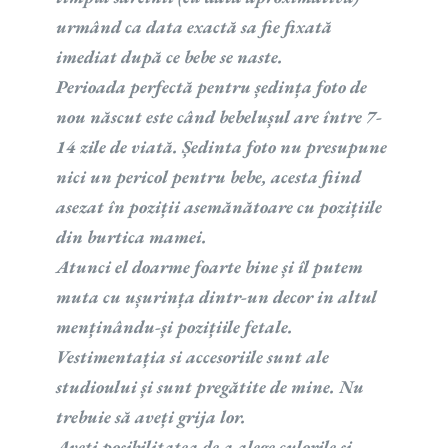
urmând ca data exactă sa fie fixată
imediat după ce bebe se naste.
Perioada perfectă pentru ședința foto de
nou născut este când bebelușul are între 7-
14 zile de viată. Ședinta foto nu presupune
nici un pericol pentru bebe, acesta fiind
asezat în poziții asemănătoare cu pozițiile
din burtica mamei.
Atunci el doarme foarte bine și îl putem
muta cu ușurința dintr-un decor in altul
menținându-și pozițiile fetale.
Vestimentația si accesoriile sunt ale
studioului și sunt pregătite de mine. Nu
trebuie să aveți grija lor.
Aveți posibilitatea de a alege culorile și